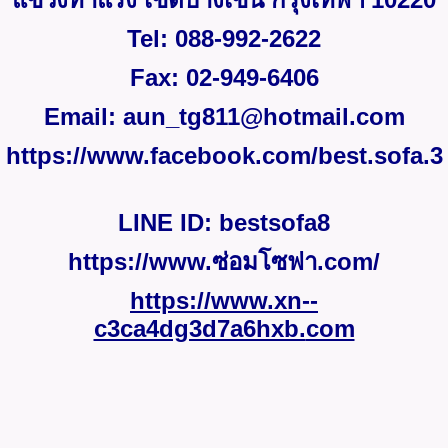
Tel:
088-992-2622
Fax:
02-949
-
6406
Email:
aun_tg
811
@hotmail.com
https://www.facebook.com/best.sofa.
3
LINE ID:
bestsofa
8
https://www.ซ่อมโซฟา.com/
https://
www
.xn--
c3ca4dg3d7a6hxb.
com