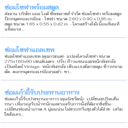
ซ่อมโซฟาพร้อมสตูล
ส่งงาน บริษัท ออล ไอดี ซัพพลายส์ จำกัด ซ่อมโซฟา พร้อมสตูล
ปักหมุดทองเหลือง - โซฟา ขนาด 2.60 x 0.90 x 0.95 m. -
สตูล ขนาด 1.65 x 0.55 x 0.42 m. - โครงสร้างไม้เนื้อแข็งแท้
แข็งแรง ...
ซ่อมโซฟาแอลเชพ
ซ่อมโซฟาแอลเชพ (คุณกระแต)- แปลงโครงโซฟา ขนาด
275x160x90 เซนติเมตร- ปรับ ท้าวแขนและพนักพิงหลัง
เป็นสไตล์ Vintage- พนักพิงหลัง เย็บแบบดึงกระดุม-ข้าวหลาม
ตัด- ตอกหมุดทองเหลืองรมดำ- ขา...
ซ่อมเก้าอี้รับประทานอาหาร
ซ่อมเก้าอี้รับประทานอาหาร (คุณนิชรัตน์)- เปลี่ยนสปริงเส้น
หนา เพื่อรองรับน้ำหนักและรองรับการนั่งที่ดีมากยิ่งขึ้น-
เปลี่ยนฟองน้ำเกรด A นุ่มแน่น ไม่ยวบหรือยุบตัวได้ง่าย- เสริม
ใยสังเคร...